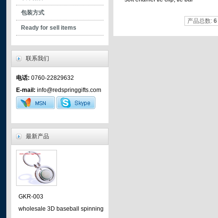
- safety clips
包装方式
产品总数:
6
- plastic hooks
Ready for sell items
- plastic clip
- plastic assessories
联系我们
- mountain hooks
电话:
0760-22829632
- mobile phone accessories
E-mail:
info@redspringgifts.com
- metal hooks
- metal clip
- tighteners
最新产品
GKR-003
wholesale 3D baseball spinning