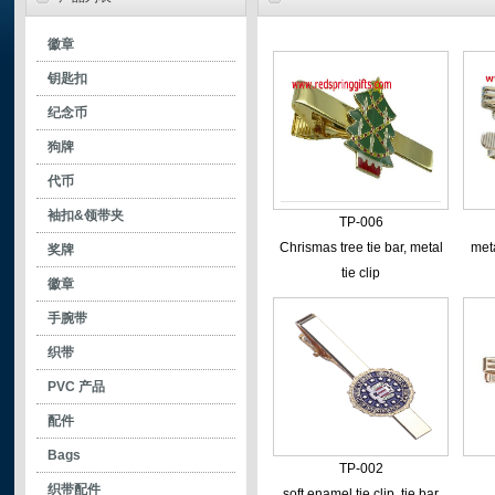
徽章
- 网印徽章
钥匙扣
- 烤漆徽章
- 烤漆钥匙扣
纪念币
- 软珐琅徽章
- 软珐琅钥匙扣
狗牌
- 色膏徽章
- 色膏钥匙扣
代币
- 不上色徽章
- 不上色钥匙扣
袖扣&领带夹
TP-006
- printing pin
- spinning keychains
- 袖扣
Chrismas tree tie bar, metal
meta
奖牌
- printed keychain
tie clip
- 领带夹
徽章
手腕带
织带
PVC 产品
配件
Bags
TP-002
织带配件
soft enamel tie clip, tie bar