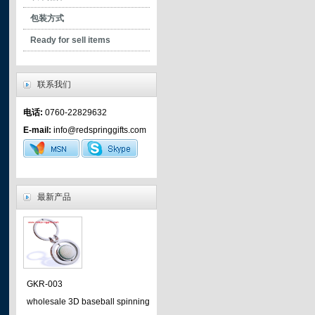
- safety clips
包装方式
- plastic hooks
Ready for sell items
- plastic clip
- plastic assessories
联系我们
- mountain hooks
电话:
0760-22829632
- mobile phone accessories
E-mail:
info@redspringgifts.com
- metal hooks
- metal clip
- tighteners
最新产品
GKR-003
wholesale 3D baseball spinning