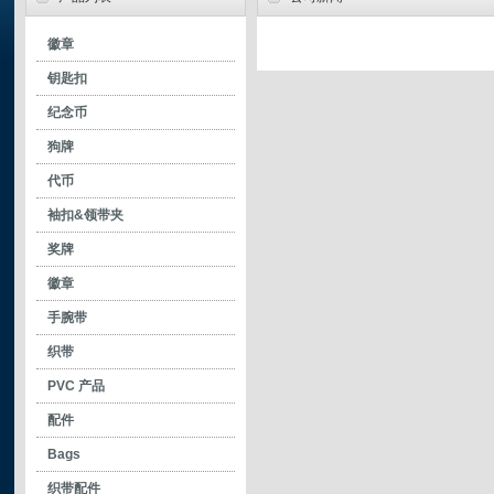
徽章
- 网印徽章
钥匙扣
- 烤漆徽章
- 烤漆钥匙扣
纪念币
- 软珐琅徽章
- 软珐琅钥匙扣
狗牌
- 色膏徽章
- 色膏钥匙扣
代币
- 不上色徽章
- 不上色钥匙扣
袖扣&领带夹
- printing pin
- spinning keychains
- 袖扣
奖牌
- printed keychain
- 领带夹
徽章
手腕带
织带
PVC 产品
配件
Bags
织带配件